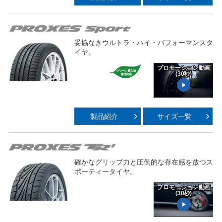
Video
妥協なきウルトラ・ハイ・パフォーマンスタ
イヤ。
プロモーション動画
(30秒)
Play
製品紹介
サイズ一覧
Video
確かなグリップ力と圧倒的な存在感を放つス
ポーティータイヤ。
プロモーション動画
(30秒)