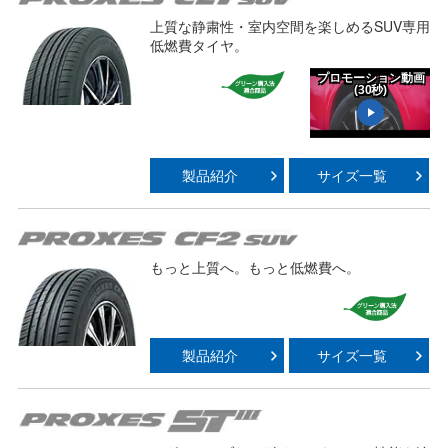
Video
上質な静粛性・室内空間を楽しめるSUV専用
低燃費タイヤ。
プロモーション動画
(30秒)
Play
製品紹介
サイズ一覧
Video
もっと上質へ。もっと低燃費へ。
製品紹介
サイズ一覧