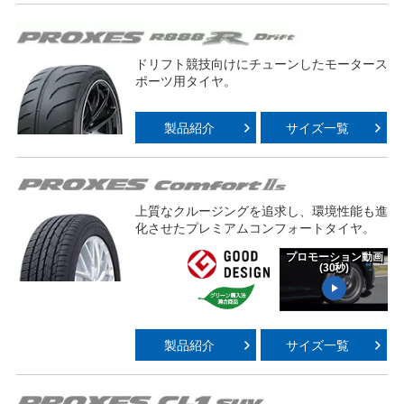
Video
ドリフト競技向けにチューンしたモータース
ポーツ用タイヤ。
製品紹介
サイズ一覧
上質なクルージングを追求し、環境性能も進
化させたプレミアムコンフォートタイヤ。
プロモーション動画
(30秒)
Play
製品紹介
サイズ一覧