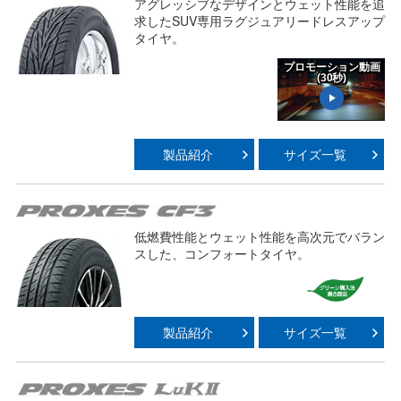
アグレッシブなデザインとウェット性能を追
求したSUV専用ラグジュアリードレスアップ
タイヤ。
プロモーション動画
(30秒)
Play
製品紹介
サイズ一覧
Video
低燃費性能とウェット性能を高次元でバラン
スした、コンフォートタイヤ。
製品紹介
サイズ一覧