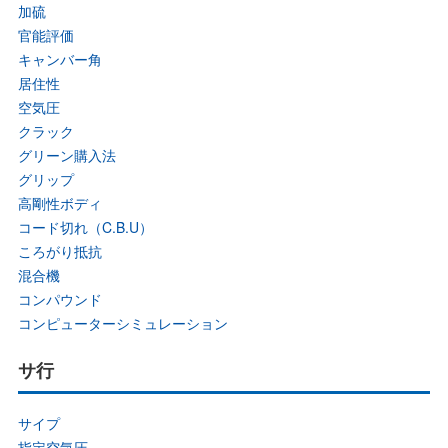
加硫
官能評価
キャンバー角
居住性
空気圧
クラック
グリーン購入法
グリップ
高剛性ボディ
コード切れ（C.B.U）
ころがり抵抗
混合機
コンパウンド
コンピューターシミュレーション
サ行
サイプ
指定空気圧