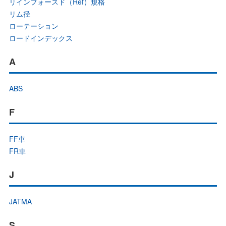
リインフォースド（Ref）規格
リム径
ローテーション
ロードインデックス
A
ABS
F
FF車
FR車
J
JATMA
S