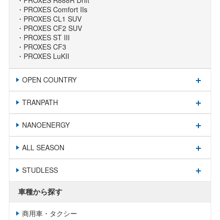
PROXES Comfort IIs
PROXES CL1 SUV
PROXES CF2 SUV
PROXES ST III
PROXES CF3
PROXES LuKII
OPEN COUNTRY
TRANPATH
NANOENERGY
ALL SEASON
STUDLESS
車種から探す
商用車・タクシー