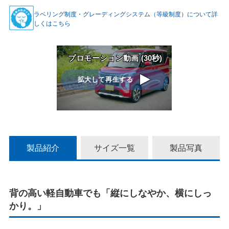
ラベリング制度・グレーディングシステム（等級制度）について詳
しくはこちら
プロモーション動画 (30秒)
拡大して再生する
拡
製品紹介
サイズ一覧
製品写真
大
背の高い軽自動車でも「縦にしなやか、横にしっ
し
かり。」