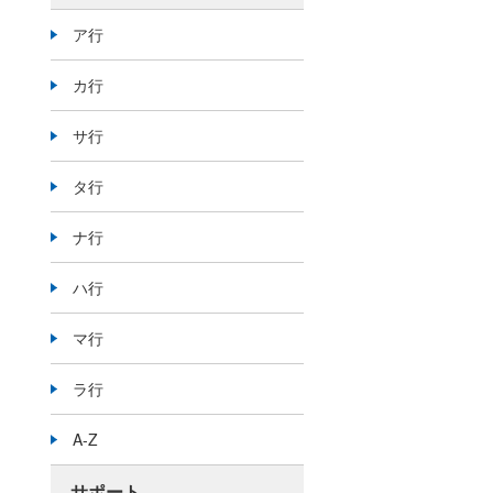
ア行
カ行
サ行
タ行
ナ行
ハ行
マ行
ラ行
A-Z
サポート