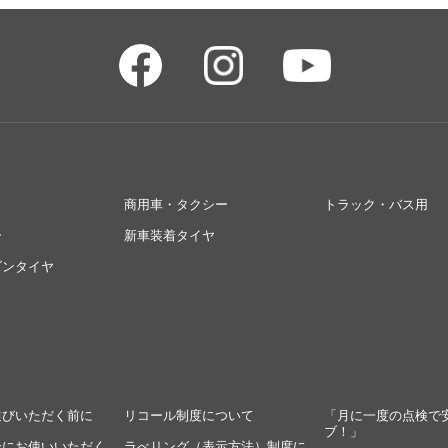
商用車・タクシー
トラック・バス用
ー
新車装着タイヤ
ズンタイヤ
選びいただく前に
リコール制度について
「月に一度の点検で
ブ！」
全にお使いいただく
ラべリング（表示方法）制度に