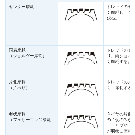
センター摩耗
トレッドのセ
く摩耗し、シ
残る。
両肩摩耗
トレッドのセ
（ショルダー摩耗）
り、両ショル
く摩耗する。
片側摩耗
トレッドの片
（片べり）
く、摩耗する
羽状摩耗
タイヤの片側
（フェザーエッジ摩耗）
の片側のみが
し、リブやサ
が羽状に摩耗