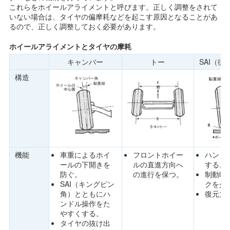
これらをホイールアライメントと呼びます。正しく調整をされて
いない場合は、タイヤの偏摩耗などを起こす原因となることがあ
るので、正しく調整しておく必要があります。
ホイールアライメントとタイヤの摩耗
キャンバー
トー
SAI（
構造
機能
車重によるホイ
フロントホイー
ハンド
ールの下開きを
ルの直進方向へ
する。
防ぐ。
の進行を保つ。
制動時
SAI（キングピン
クを少
角）とともにハ
復元力
ンドル操作をた
やすくする。
タイヤの抜け出