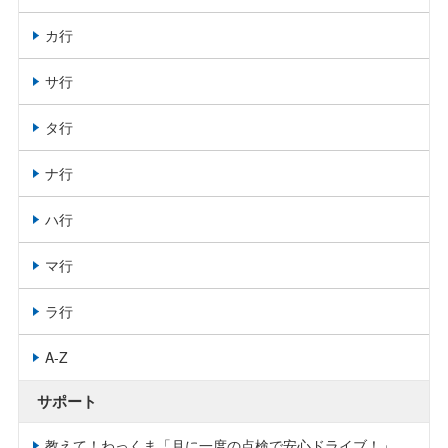
カ行
サ行
タ行
ナ行
ハ行
マ行
ラ行
A-Z
サポート
教えて！わっくま「月に一度の点検で安心ドライブ！」