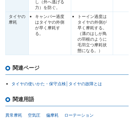
し（外へ逃げる
力）を防ぐ。
タイヤの
キャンバー過度
トーイン過度は
摩耗
はタイヤの外側
タイヤの外側が
が早く摩耗す
早く摩耗する。
る。
（溝のはしが鳥
の羽根のように
毛羽立つ摩耗状
態になる。）
関連ページ
タイヤの使いかた・保守点検│タイヤの故障とは
関連用語
異常摩耗
空気圧
偏摩耗
ローテーション