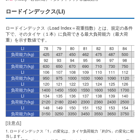
ロードインデックス(LI)
ロードインデックス（Load Index＝荷重指数）とは、規定の条件
下で、そのタイヤ（１本）に負荷できる最大負荷能力（最大荷
重）を示す数値です。
LI
78
79
80
81
82
83
84
8
負荷能力(kg)
425
437
450
462
475
487
500
51
LI
92
93
94
95
96
97
98
9
負荷能力(kg)
630
650
670
690
710
730
750
77
LI
106
107
108
109
110
111
112
11
負荷能力(kg)
950
975
1000
1030
1060
1090
1120
11
LI
120
121
122
123
124
125
126
12
負荷能力(kg)
1400
1450
1500
1550
1600
1650
1700
17
LI
134
135
136
137
138
139
140
14
負荷能力(kg)
2120
2180
2240
2300
2360
2430
2500
25
LI
148
149
150
151
152
153
154
15
負荷能力(kg)
3150
3250
3350
3450
3550
3650
3750
38
[注意点]
1. ロードインデックス「1」の変化は、タイヤ負荷能力「約3%」の変化に相
当します。