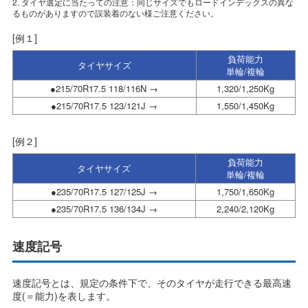
2. タイヤ選定に当たっての注意：同じサイズでもロードインデックスの異な
るものがありますので誤装着のない様ご注意ください。
[例１]
負荷能力
タイヤサイズ
単輪/複輪
●215/70R17.5 118/116N →
1,320/1,250Kg
●215/70R17.5 123/121J →
1,550/1,450Kg
[例２]
負荷能力
タイヤサイズ
単輪/複輪
●235/70R17.5 127/125J →
1,750/1,650Kg
●235/70R17.5 136/134J →
2,240/2,120Kg
速度記号
速度記号とは、規定の条件下で、そのタイヤが走行できる最高速
度(＝能力)を表します。