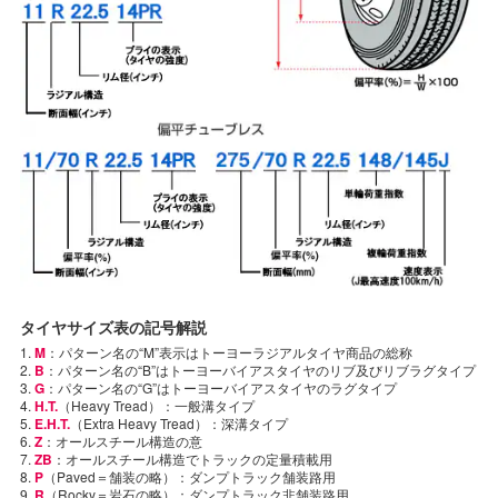
タイヤサイズ表の記号解説
1.
M
：パターン名の“M”表示はトーヨーラジアルタイヤ商品の総称
2.
B
：パターン名の“B”はトーヨーバイアスタイヤのリブ及びリブラグタイプ
3.
G
：パターン名の“G”はトーヨーバイアスタイヤのラグタイプ
4.
H.T.
（Heavy Tread）：一般溝タイプ
5.
E.H.T.
（Extra Heavy Tread）：深溝タイプ
6.
Z
：オールスチール構造の意
7.
ZB
：オールスチール構造でトラックの定量積載用
8.
P
（Paved＝舗装の略）：ダンプトラック舗装路用
9.
R
（Rocky＝岩石の略）：ダンプトラック非舗装路用